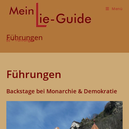
Zum
Inhalt
Menü
springen
Führungen
>
Führungen
Führungen
Backstage bei Monarchie & Demokratie