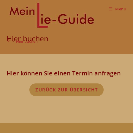
Zum
Inhalt
Menü
springen
Hier buchen
>
Hier buchen
Hier können Sie einen Termin anfragen
ZURÜCK ZUR ÜBERSICHT