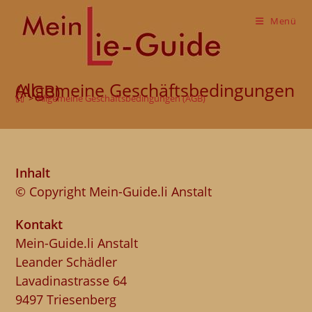
Zum
Inhalt
Menü
springen
Allgemeine Geschäftsbedingungen (AGB)
>
Allgemeine Geschäftsbedingungen (AGB)
Inhalt
© Copyright Mein-Guide.li Anstalt
Kontakt
Mein-Guide.li Anstalt
Leander Schädler
Lavadinastrasse 64
9497 Triesenberg