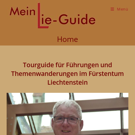
Zum
Inhalt
Menü
springen
Home
Tourguide für F
ührungen und
Themenwanderungen im Fürstentum
Liechtenstein