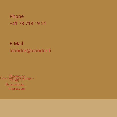
Phone
+41 78 718 19 51
E-Mail
leander@leander.li
Allgemeine
Geschäftsbedingungen
(AGB)
Datenschutz
Impressum